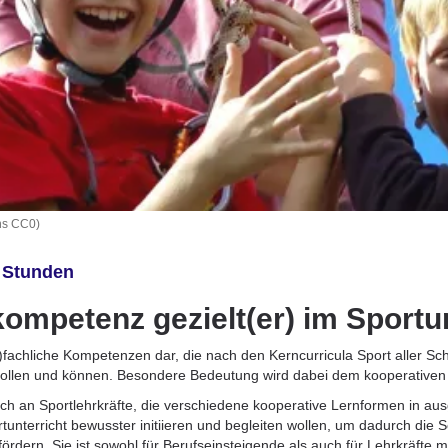
ns CC0)
3 Stunden
ompetenz gezielt(er) im Sportun
fachliche Kompetenzen dar, die nach den Kerncurricula Sport aller Schu
 sollen und können. Besondere Bedeutung wird dabei dem kooperativen
sich an Sportlehrkräfte, die verschiedene kooperative Lernformen in au
tunterricht bewusster initiieren und begleiten wollen, um dadurch die
ördern. Sie ist sowohl für Berufseinsteigende als auch für Lehrkräfte m