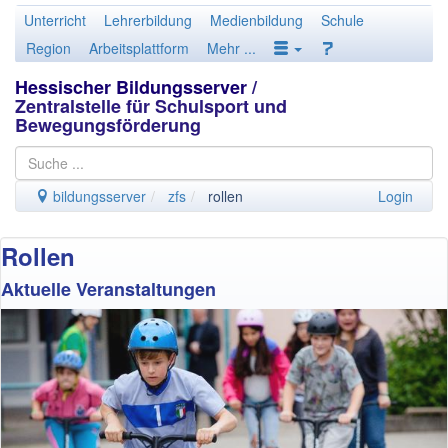
Unterricht
Lehrerbildung
Medienbildung
Schule
Region
Arbeitsplattform
Mehr ...
Hessischer Bildungsserver
/
Zentralstelle für Schulsport und
Bewegungsförderung
bildungsserver
zfs
rollen
Login
Rollen
Aktuelle Veranstaltungen